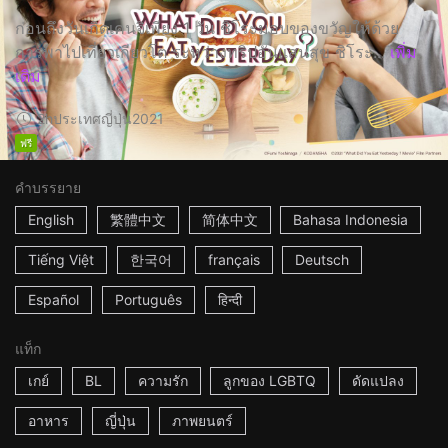
ก่อนถึงวันเกิดเคนจิเพียง 1 วัน ชิโระมอบของขวัญให้ด้วย
การพาไปเที่ยวเกียวโต ระหว่างทริปอันแสนสุข ชิโระ...
เพิ่ม
เติม
2h
ประเทศญี่ปุ่น
2021
ฟรี
คำบรรยาย
English
繁體中文
简体中文
Bahasa Indonesia
Tiếng Việt
한국어
français
Deutsch
Español
Português
हिन्दी
แท็ก
เกย์
BL
ความรัก
ลูกของ LGBTQ
ดัดแปลง
อาหาร
ญี่ปุ่น
ภาพยนตร์