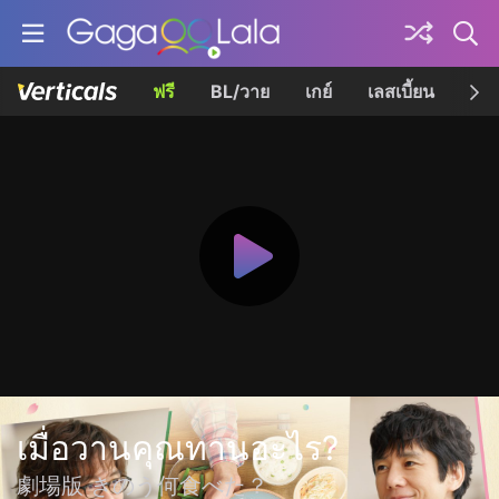
ฟรี
BL/วาย
เกย์
เลสเบี้ยน
เควี
เมื่อวานคุณทานอะไร?
劇場版 きのう何食べた？