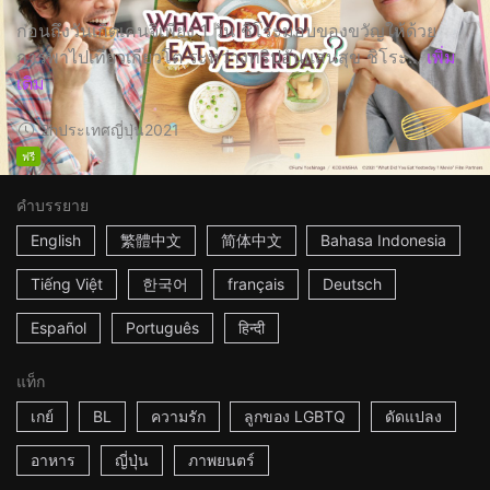
ก่อนถึงวันเกิดเคนจิเพียง 1 วัน ชิโระมอบของขวัญให้ด้วย
การพาไปเที่ยวเกียวโต ระหว่างทริปอันแสนสุข ชิโระ...
เพิ่ม
เติม
2h
ประเทศญี่ปุ่น
2021
ฟรี
คำบรรยาย
English
繁體中文
简体中文
Bahasa Indonesia
Tiếng Việt
한국어
français
Deutsch
Español
Português
हिन्दी
แท็ก
เกย์
BL
ความรัก
ลูกของ LGBTQ
ดัดแปลง
อาหาร
ญี่ปุ่น
ภาพยนตร์