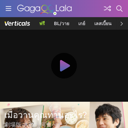
ฟรี
BL/วาย
เกย์
เลสเบี้ยน
เควี
เมื่อวานคุณทานอะไร?
劇場版 きのう何食べた？