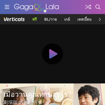
ฟรี
BL/วาย
เกย์
เลสเบี้ยน
เควี
เมื่อวานคุณทานอะไร?
劇場版 きのう何食べた？