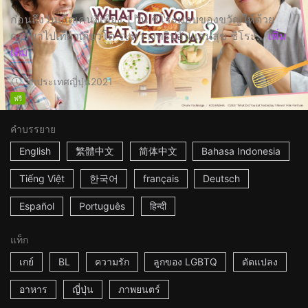
ก่อนถึงวันเกิดเคนจิเพียง 1 วัน ชิโระมอบของขวัญให้ด้วย
การพาไปเที่ยวเกียวโต ระหว่างทริปอันแสนสุข ชิโระ...
เพิ่ม
เติม
2h
ประเทศญี่ปุ่น
2021
ฟรี
คำบรรยาย
English
繁體中文
简体中文
Bahasa Indonesia
Tiếng Việt
한국어
français
Deutsch
Español
Português
हिन्दी
แท็ก
เกย์
BL
ความรัก
ลูกของ LGBTQ
ดัดแปลง
อาหาร
ญี่ปุ่น
ภาพยนตร์