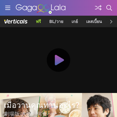
ฟรี
BL/วาย
เกย์
เลสเบี้ยน
เควี
เมื่อวานคุณทานอะไร?
劇場版 きのう何食べた？