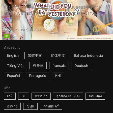
ก่อนถึงวันเกิดเคนจิเพียง 1 วัน ชิโระมอบของขวัญให้ด้วย
การพาไปเที่ยวเกียวโต ระหว่างทริปอันแสนสุข ชิโระ...
เพิ่ม
เติม
2h
ประเทศญี่ปุ่น
2021
ฟรี
คำบรรยาย
English
繁體中文
简体中文
Bahasa Indonesia
Tiếng Việt
한국어
français
Deutsch
Español
Português
हिन्दी
แท็ก
เกย์
BL
ความรัก
ลูกของ LGBTQ
ดัดแปลง
อาหาร
ญี่ปุ่น
ภาพยนตร์