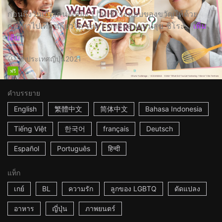
ก่อนถึงวันเกิดเคนจิเพียง 1 วัน ชิโระมอบของขวัญให้ด้วย
การพาไปเที่ยวเกียวโต ระหว่างทริปอันแสนสุข ชิโระ...
เพิ่ม
เติม
2h
ประเทศญี่ปุ่น
2021
ฟรี
คำบรรยาย
English
繁體中文
简体中文
Bahasa Indonesia
Tiếng Việt
한국어
français
Deutsch
Español
Português
हिन्दी
แท็ก
เกย์
BL
ความรัก
ลูกของ LGBTQ
ดัดแปลง
อาหาร
ญี่ปุ่น
ภาพยนตร์