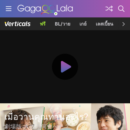
ฟรี
BL/วาย
เกย์
เลสเบี้ยน
เควี
เมื่อวานคุณทานอะไร?
劇場版 きのう何食べた？