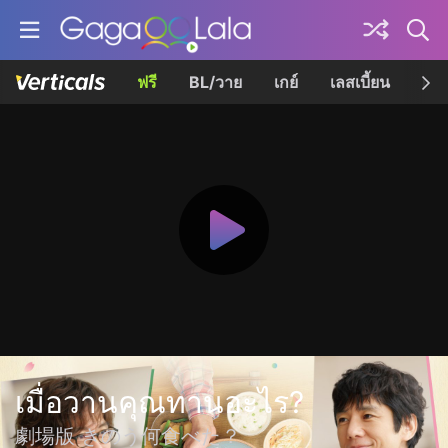
ฟรี
BL/วาย
เกย์
เลสเบี้ยน
เควี
เมื่อวานคุณทานอะไร?
劇場版 きのう何食べた？