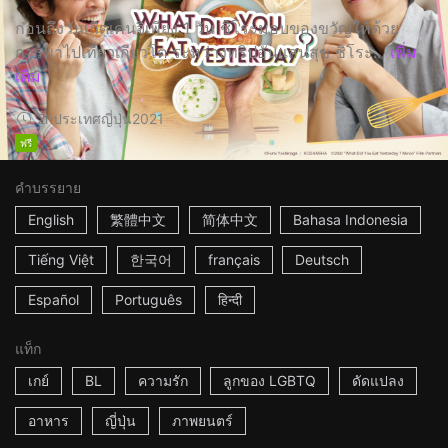
ก่อนถึงวันเกิดเคนจิเพียง 1 วัน ชิโระมอบของขวัญให้ด้วย
การพาไปเที่ยวเกียวโต ระหว่างทริปอันแสนสุข ชิโระ...
เพิ่ม
เติม
2h
ประเทศญี่ปุ่น
2021
ฟรี
คำบรรยาย
English
繁體中文
简体中文
Bahasa Indonesia
Tiếng Việt
한국어
français
Deutsch
Español
Português
हिन्दी
แท็ก
เกย์
BL
ความรัก
ลูกของ LGBTQ
ดัดแปลง
อาหาร
ญี่ปุ่น
ภาพยนตร์