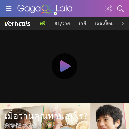
ฟรี
BL/วาย
เกย์
เลสเบี้ยน
เควี
เมื่อวานคุณทานอะไร?
劇場版 きのう何食べた？