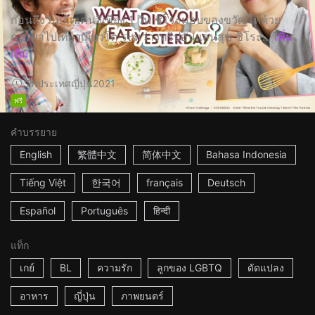
ก่อนถึงวันเกิดเคนจิเพียง 1 วัน ชิโระมอบของขวัญให้ด้วย
การพาไปเที่ยวเกียวโต ระหว่างทริปอันแสนสุข ชิโระ...
เพิ่ม
เติม
2h
ประเทศญี่ปุ่น
2021
ฟรี
คำบรรยาย
English
繁體中文
简体中文
Bahasa Indonesia
Tiếng Việt
한국어
français
Deutsch
Español
Português
हिन्दी
แท็ก
เกย์
BL
ความรัก
ลูกของ LGBTQ
ดัดแปลง
อาหาร
ญี่ปุ่น
ภาพยนตร์