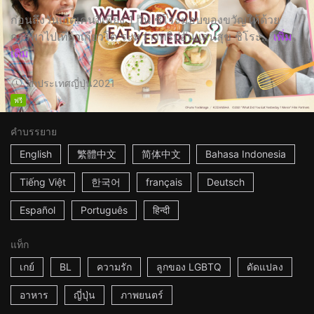
ก่อนถึงวันเกิดเคนจิเพียง 1 วัน ชิโระมอบของขวัญให้ด้วย
การพาไปเที่ยวเกียวโต ระหว่างทริปอันแสนสุข ชิโระ...
เพิ่ม
เติม
2h
ประเทศญี่ปุ่น
2021
ฟรี
คำบรรยาย
English
繁體中文
简体中文
Bahasa Indonesia
Tiếng Việt
한국어
français
Deutsch
Español
Português
हिन्दी
แท็ก
เกย์
BL
ความรัก
ลูกของ LGBTQ
ดัดแปลง
อาหาร
ญี่ปุ่น
ภาพยนตร์