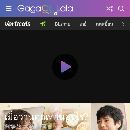
ฟรี
BL/วาย
เกย์
เลสเบี้ยน
เควี
เมื่อวานคุณทานอะไร?
劇場版 きのう何食べた？