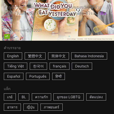
ก่อนถึงวันเกิดเคนจิเพียง 1 วัน ชิโระมอบของขวัญให้ด้วย
การพาไปเที่ยวเกียวโต ระหว่างทริปอันแสนสุข ชิโระ...
เพิ่ม
เติม
2h
ประเทศญี่ปุ่น
2021
ฟรี
คำบรรยาย
English
繁體中文
简体中文
Bahasa Indonesia
Tiếng Việt
한국어
français
Deutsch
Español
Português
हिन्दी
แท็ก
เกย์
BL
ความรัก
ลูกของ LGBTQ
ดัดแปลง
อาหาร
ญี่ปุ่น
ภาพยนตร์