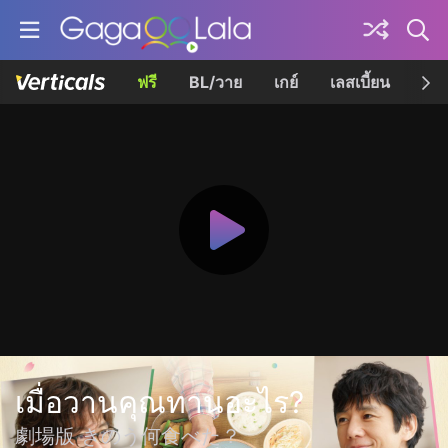
ฟรี
BL/วาย
เกย์
เลสเบี้ยน
เควี
เมื่อวานคุณทานอะไร?
劇場版 きのう何食べた？