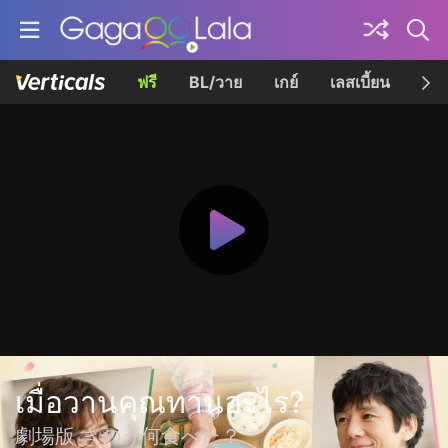
ฟรี
BL/วาย
เกย์
เลสเบี้ยน
เควี
เมื่อวานคุณทานอะไร?
劇場版 きのう何食べた？