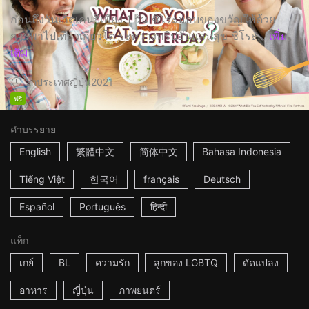
ก่อนถึงวันเกิดเคนจิเพียง 1 วัน ชิโระมอบของขวัญให้ด้วย
การพาไปเที่ยวเกียวโต ระหว่างทริปอันแสนสุข ชิโระ...
เพิ่ม
เติม
2h
ประเทศญี่ปุ่น
2021
ฟรี
คำบรรยาย
English
繁體中文
简体中文
Bahasa Indonesia
Tiếng Việt
한국어
français
Deutsch
Español
Português
हिन्दी
แท็ก
เกย์
BL
ความรัก
ลูกของ LGBTQ
ดัดแปลง
อาหาร
ญี่ปุ่น
ภาพยนตร์