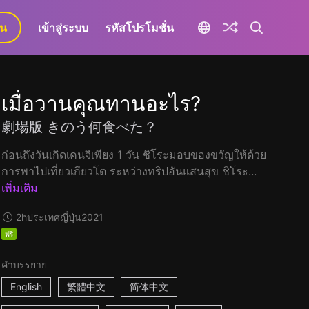
ยน
เข้าสู่ระบบ
รหัสโปรโมชั่น
เมื่อวานคุณทานอะไร?
劇場版 きのう何食べた？
ก่อนถึงวันเกิดเคนจิเพียง 1 วัน ชิโระมอบของขวัญให้ด้วย
การพาไปเที่ยวเกียวโต ระหว่างทริปอันแสนสุข ชิโระ...
เพิ่มเติม
2h
ประเทศญี่ปุ่น
2021
ฟรี
คำบรรยาย
English
繁體中文
简体中文