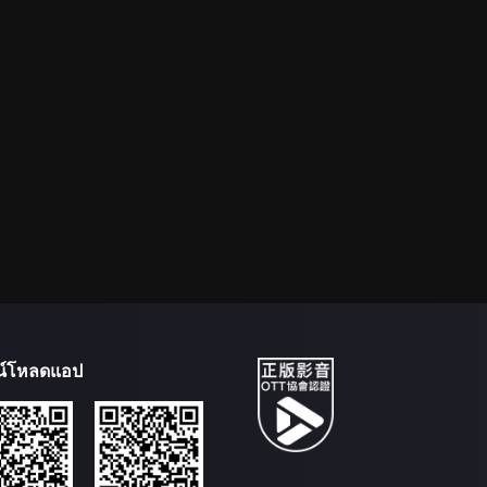
น์โหลดแอป