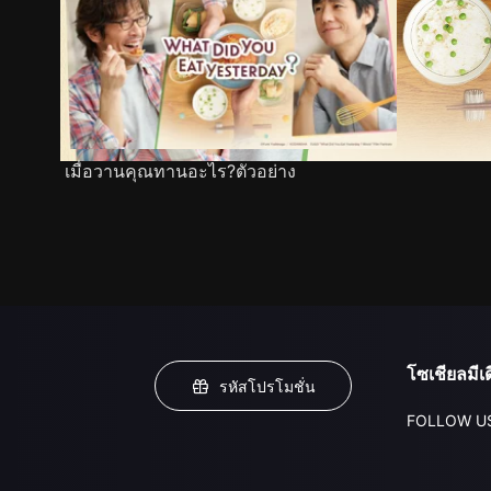
เมื่อวานคุณทานอะไร?ตัวอย่าง
โซเชียลมีเด
รหัสโปรโมชั่น
FOLLOW U