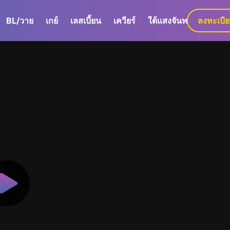
BL/วาย
เกย์
เลสเบี้ยน
เควียร์
ใต้แสงจันทร์
ลงทะเบี
GaLa+