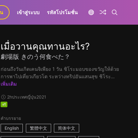
ยน
เข้าสู่ระบบ
รหัสโปรโมชั่น
เมื่อวานคุณทานอะไร?
劇場版 きのう何食べた？
ก่อนถึงวันเกิดเคนจิเพียง 1 วัน ชิโระมอบของขวัญให้ด้วย
การพาไปเที่ยวเกียวโต ระหว่างทริปอันแสนสุข ชิโระ...
เพิ่มเติม
2h
ประเทศญี่ปุ่น
2021
ฟรี
คำบรรยาย
English
繁體中文
简体中文