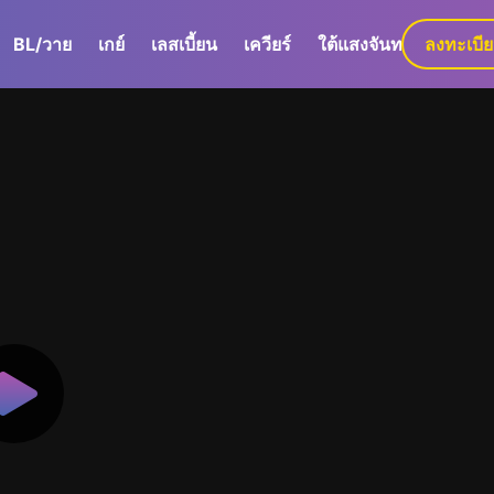
BL/วาย
เกย์
เลสเบี้ยน
เควียร์
ใต้แสงจันทร์
ลงทะเบี
GaLa+