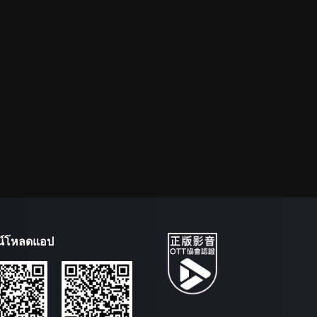
น์โหลดแอป