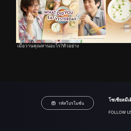
เมื่อวานคุณทานอะไร?ตัวอย่าง
โซเชียลมีเด
รหัสโปรโมชั่น
FOLLOW U