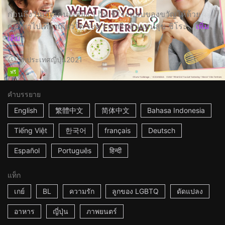
ก่อนถึงวันเกิดเคนจิเพียง 1 วัน ชิโระมอบของขวัญให้ด้วย
การพาไปเที่ยวเกียวโต ระหว่างทริปอันแสนสุข ชิโระ...
เพิ่ม
เติม
2h
ประเทศญี่ปุ่น
2021
ฟรี
คำบรรยาย
English
繁體中文
简体中文
Bahasa Indonesia
Tiếng Việt
한국어
français
Deutsch
Español
Português
हिन्दी
แท็ก
เกย์
BL
ความรัก
ลูกของ LGBTQ
ดัดแปลง
อาหาร
ญี่ปุ่น
ภาพยนตร์