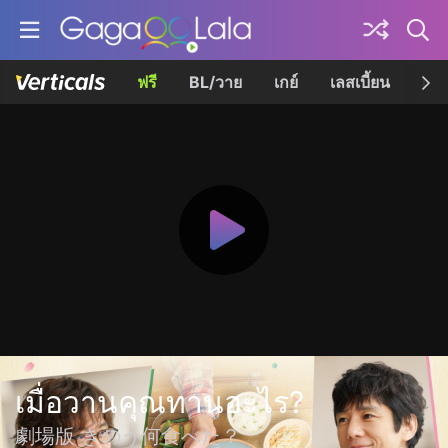
ฟรี
BL/วาย
เกย์
เลสเบี้ยน
เควี
เมื่อวานคุณทานอะไร?
劇場版 きのう何食べた？