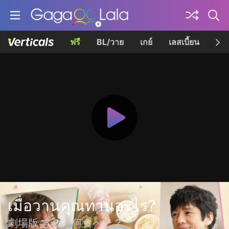
ฟรี
BL/วาย
เกย์
เลสเบี้ยน
เควี
เมื่อวานคุณทานอะไร?
劇場版 きのう何食べた？