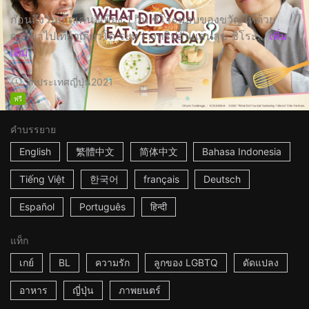
ก่อนถึงวันเกิดเคนจิเพียง 1 วัน ชิโระมอบของขวัญให้ด้วย
การพาไปเที่ยวเกียวโต ระหว่างทริปอันแสนสุข ชิโระ...
เพิ่ม
เติม
2h
ประเทศญี่ปุ่น
2021
ฟรี
คำบรรยาย
English
繁體中文
简体中文
Bahasa Indonesia
Tiếng Việt
한국어
français
Deutsch
Español
Português
हिन्दी
แท็ก
เกย์
BL
ความรัก
ลูกของ LGBTQ
ดัดแปลง
อาหาร
ญี่ปุ่น
ภาพยนตร์