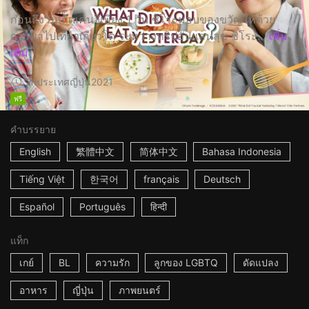
ก่อนถึงวันเกิดเคนจิเพียง 1 วัน ชิโระมอบของขวัญให้ด้วย
การพาไปเที่ยวเกียวโต ระหว่างทริปอันแสนสุข ชิโระ...
เพิ่ม
เติม
2h
ประเทศญี่ปุ่น
2021
ฟรี
คำบรรยาย
English
繁體中文
简体中文
Bahasa Indonesia
Tiếng Việt
한국어
français
Deutsch
Español
Português
हिन्दी
แท็ก
เกย์
BL
ความรัก
ลูกของ LGBTQ
ดัดแปลง
อาหาร
ญี่ปุ่น
ภาพยนตร์