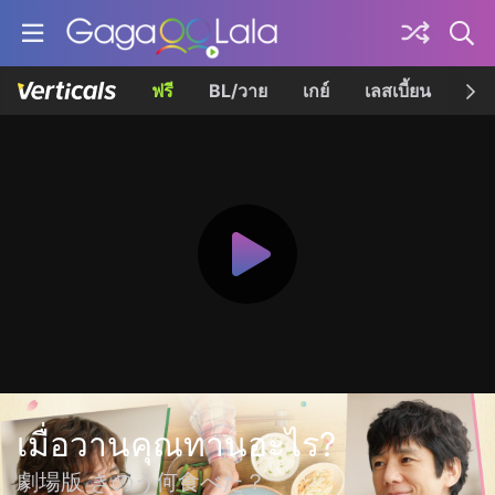
ฟรี
BL/วาย
เกย์
เลสเบี้ยน
เควี
เมื่อวานคุณทานอะไร?
劇場版 きのう何食べた？