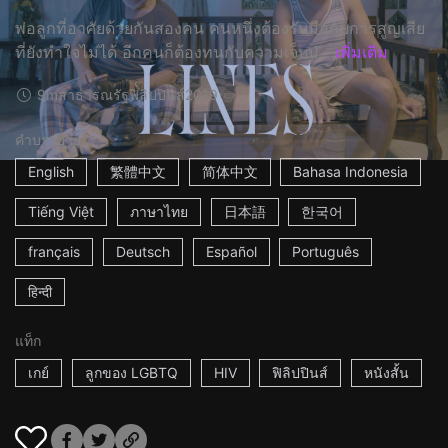
พ่อลูกที่อาศัยด้วยกันสองคน คนหนึ่งต้องรับมือกับการสูญเสีย
ที่ยังทำใจไม่ได้ อีกคนก็ต้องทนกับความเจ็บป่...
เพิ่มเติม
9m
สาธารณรัฐฟิลิปปินส์
2019
คำบรรยาย
English
繁體中文
简体中文
Bahasa Indonesia
Tiếng Việt
ภาษาไทย
日本語
한국어
français
Deutsch
Español
Português
हिन्दी
แท็ก
เกย์
ลูกของ LGBTQ
HIV
ฟิลิปปินส์
หนังสั้น