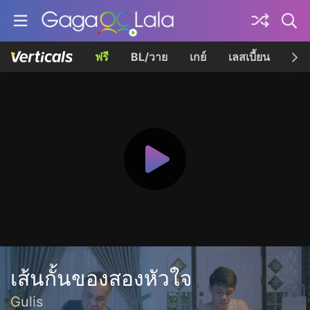
ฟรี
BL/วาย
เกย์
เลสเบี้ยน
เควี
เส้นกั้นของสองหัวใจ
Gulis