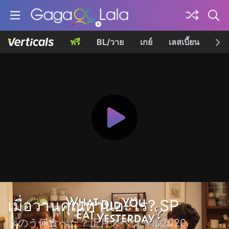
ฟรี
BL/วาย
เกย์
เลสเบี้ยน
เควี
เมื่อวานคุณทานอะไร? SP
きのう何食べた？正月スペシャル2020