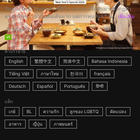
วันหนึ่ง มามิ ไอดอลสาวที่ชิโระแสนจะปลื้มดันมาปรากฏตัว
ตรงหน้าเขา เขานั้นตื่นเต้นมาก แต่การพบกันครั้งน...
เพิ่มเติม
1h15m
ประเทศญี่ปุ่น
2020
ฟรี
คำบรรยาย
English
繁體中文
简体中文
Bahasa Indonesia
Tiếng Việt
ภาษาไทย
한국어
français
Deutsch
Español
Português
हिन्दी
แท็ก
เกย์
BL
ความรัก
ลูกของ LGBTQ
ดัดแปลง
อาหาร
ญี่ปุ่น
ภาพยนตร์