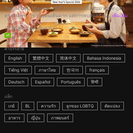
วันหนึ่ง มามิ ไอดอลสาวที่ชิโระแสนจะปลื้มดันมาปรากฏตัว
ตรงหน้าเขา เขานั้นตื่นเต้นมาก แต่การพบกันครั้งน...
เพิ่มเติม
1h15m
ประเทศญี่ปุ่น
2020
ฟรี
คำบรรยาย
English
繁體中文
简体中文
Bahasa Indonesia
Tiếng Việt
ภาษาไทย
한국어
français
Deutsch
Español
Português
हिन्दी
แท็ก
เกย์
BL
ความรัก
ลูกของ LGBTQ
ดัดแปลง
อาหาร
ญี่ปุ่น
ภาพยนตร์