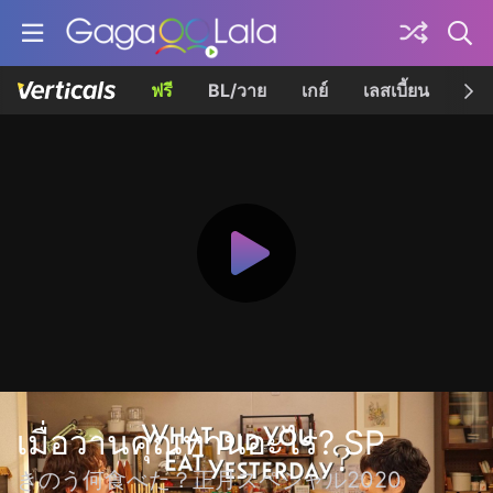
ฟรี
BL/วาย
เกย์
เลสเบี้ยน
เควี
เมื่อวานคุณทานอะไร? SP
きのう何食べた？正月スペシャル2020