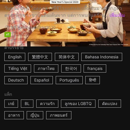
วันหนึ่ง มามิ ไอดอลสาวที่ชิโระแสนจะปลื้มดันมาปรากฏตัว
ตรงหน้าเขา เขานั้นตื่นเต้นมาก แต่การพบกันครั้งน...
เพิ่มเติม
1h15m
ประเทศญี่ปุ่น
2020
ฟรี
คำบรรยาย
English
繁體中文
简体中文
Bahasa Indonesia
Tiếng Việt
ภาษาไทย
한국어
français
Deutsch
Español
Português
हिन्दी
แท็ก
เกย์
BL
ความรัก
ลูกของ LGBTQ
ดัดแปลง
อาหาร
ญี่ปุ่น
ภาพยนตร์