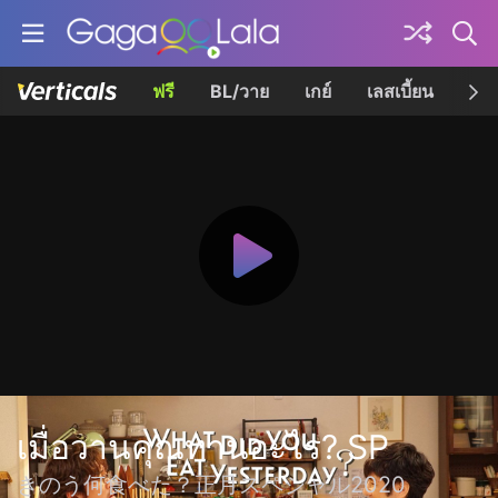
ฟรี
BL/วาย
เกย์
เลสเบี้ยน
เควี
เมื่อวานคุณทานอะไร? SP
きのう何食べた？正月スペシャル2020