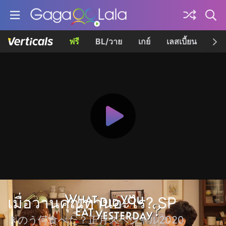
ฟรี
BL/วาย
เกย์
เลสเบี้ยน
เควี
เมื่อวานคุณทานอะไร? SP
きのう何食べた？正月スペシャル2020