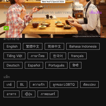
วันหนึ่ง มามิ ไอดอลสาวที่ชิโระแสนจะปลื้มดันมาปรากฏตัว
ตรงหน้าเขา เขานั้นตื่นเต้นมาก แต่การพบกันครั้งน...
เพิ่มเติม
1h15m
ประเทศญี่ปุ่น
2020
ฟรี
คำบรรยาย
English
繁體中文
简体中文
Bahasa Indonesia
Tiếng Việt
ภาษาไทย
한국어
français
Deutsch
Español
Português
हिन्दी
แท็ก
เกย์
BL
ความรัก
ลูกของ LGBTQ
ดัดแปลง
อาหาร
ญี่ปุ่น
ภาพยนตร์