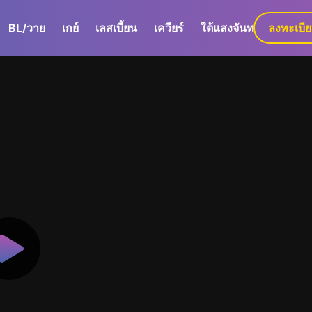
BL/วาย
เกย์
เลสเบี้ยน
เควียร์
ใต้แสงจันทร์
ลงทะเบี
GaLa+