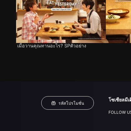
เมื่อวานคุณทานอะไร? SPตัวอย่าง
โซเชียลมีเด
รหัสโปรโมชั่น
FOLLOW U