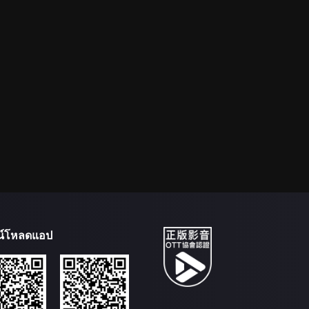
น์โหลดแอป