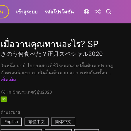
ยน
เข้าสู่ระบบ
รหัสโปรโมชั่น
เมื่อวานคุณทานอะไร? SP
きのう何食べた？正月スペシャル2020
วันหนึ่ง มามิ ไอดอลสาวที่ชิโระแสนจะปลื้มดันมาปรากฏ
ตัวตรงหน้าเขา เขานั้นตื่นเต้นมาก แต่การพบกันครั้งน...
เพิ่มเติม
1h15m
ประเทศญี่ปุ่น
2020
ฟรี
คำบรรยาย
English
繁體中文
简体中文