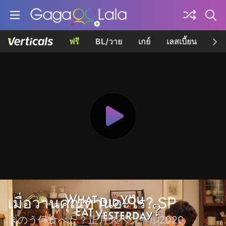
ฟรี
BL/วาย
เกย์
เลสเบี้ยน
เควี
เมื่อวานคุณทานอะไร? SP
きのう何食べた？正月スペシャル2020