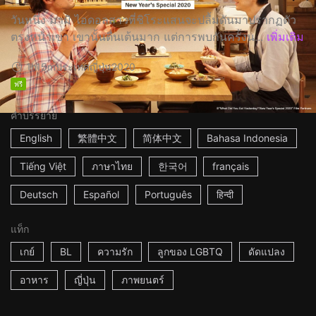
วันหนึ่ง มามิ ไอดอลสาวที่ชิโระแสนจะปลื้มดันมาปรากฏตัว
ตรงหน้าเขา เขานั้นตื่นเต้นมาก แต่การพบกันครั้งน...
เพิ่มเติม
1h15m
ประเทศญี่ปุ่น
2020
ฟรี
คำบรรยาย
English
繁體中文
简体中文
Bahasa Indonesia
Tiếng Việt
ภาษาไทย
한국어
français
Deutsch
Español
Português
हिन्दी
แท็ก
เกย์
BL
ความรัก
ลูกของ LGBTQ
ดัดแปลง
อาหาร
ญี่ปุ่น
ภาพยนตร์