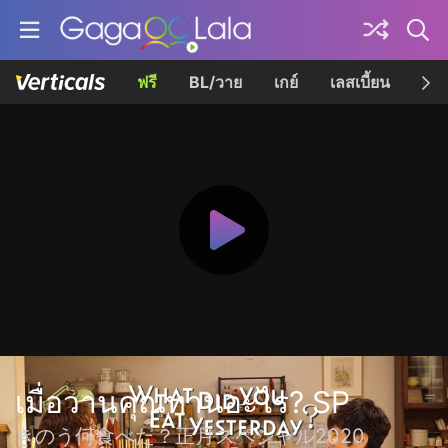
ฟรี
BL/วาย
เกย์
เลสเบี้ยน
เควี
เมื่อวานคุณทานอะไร? SP
きのう何食べた？正月スペシャル2020