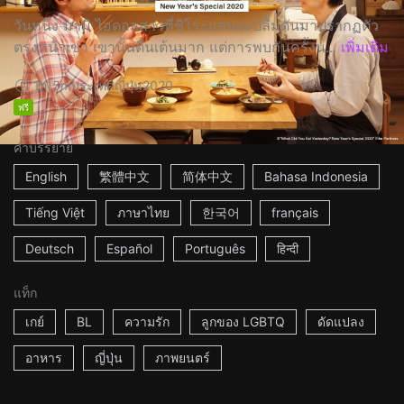
วันหนึ่ง มามิ ไอดอลสาวที่ชิโระแสนจะปลื้มดันมาปรากฏตัว
ตรงหน้าเขา เขานั้นตื่นเต้นมาก แต่การพบกันครั้งน...
เพิ่มเติม
1h15m
ประเทศญี่ปุ่น
2020
ฟรี
คำบรรยาย
English
繁體中文
简体中文
Bahasa Indonesia
Tiếng Việt
ภาษาไทย
한국어
français
Deutsch
Español
Português
हिन्दी
แท็ก
เกย์
BL
ความรัก
ลูกของ LGBTQ
ดัดแปลง
อาหาร
ญี่ปุ่น
ภาพยนตร์