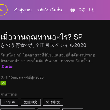
ยน
เข้าสู่ระบบ
รหัสโปรโมชั่น
เมื่อวานคุณทานอะไร? SP
きのう何食べた？正月スペシャル2020
วันหนึ่ง มามิ ไอดอลสาวที่ชิโระแสนจะปลื้มดันมาปรากฏ
ตัวตรงหน้าเขา เขานั้นตื่นเต้นมาก แต่การพบกันครั้งน...
เพิ่มเติม
1h15m
ประเทศญี่ปุ่น
2020
ฟรี
คำบรรยาย
English
繁體中文
简体中文