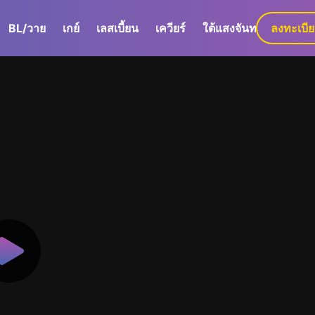
BL/วาย
เกย์
เลสเบี้ยน
เควียร์
ใต้แสงจันทร์
ลงทะเบี
GaLa+