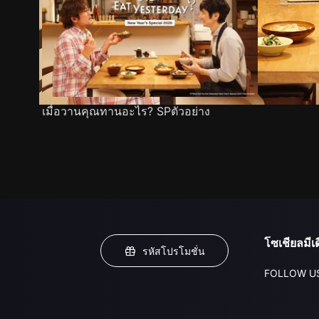
เมื่อวานคุณทานอะไร? SPตัวอย่าง
โซเชียลมีเด
รหัสโปรโมชั่น
FOLLOW U