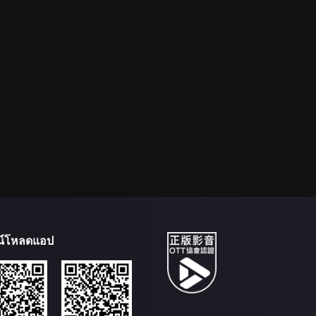
น์โหลดแอป