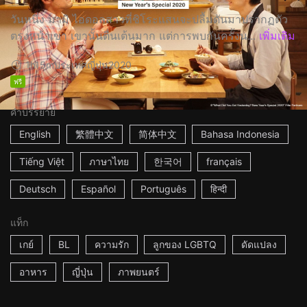
วันหนึ่ง มามิ ไอดอลสาวที่ชิโระแสนจะปลื้มดันมาปรากฏตัว
ตรงหน้าเขา เขานั้นตื่นเต้นมาก แต่การพบกันครั้งน...
เพิ่มเติม
1h15m
ประเทศญี่ปุ่น
2020
ฟรี
คำบรรยาย
English
繁體中文
简体中文
Bahasa Indonesia
Tiếng Việt
ภาษาไทย
한국어
français
Deutsch
Español
Português
हिन्दी
แท็ก
เกย์
BL
ความรัก
ลูกของ LGBTQ
ดัดแปลง
อาหาร
ญี่ปุ่น
ภาพยนตร์