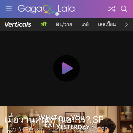
ฟรี
BL/วาย
เกย์
เลสเบี้ยน
เควี
เมื่อวานคุณทานอะไร? SP
きのう何食べた？正月スペシャル2020