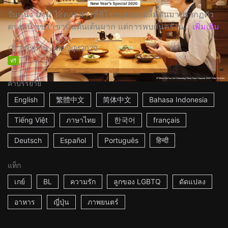
วันหนึ่ง มามิ ไอดอลสาวที่ชิโระแสนจะปลื้มดันมาปรากฏตัว
ตรงหน้าเขา เขานั้นตื่นเต้นมาก แต่การพบกันครั้งน...
เพิ่มเติม
1h15m
ประเทศญี่ปุ่น
2020
ฟรี
คำบรรยาย
English
繁體中文
简体中文
Bahasa Indonesia
Tiếng Việt
ภาษาไทย
한국어
français
Deutsch
Español
Português
हिन्दी
แท็ก
เกย์
BL
ความรัก
ลูกของ LGBTQ
ดัดแปลง
อาหาร
ญี่ปุ่น
ภาพยนตร์