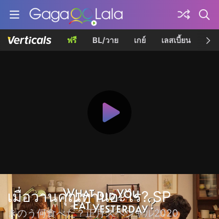
ฟรี
BL/วาย
เกย์
เลสเบี้ยน
เควี
เมื่อวานคุณทานอะไร? SP
きのう何食べた？正月スペシャル2020