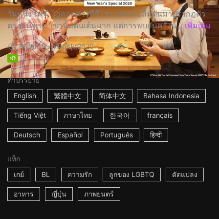
วันหนึ่ง มามิ ไอดอลสาวที่ชิโระแสนจะปลื้มดันมาปรากฏตัว
ตรงหน้าเขา เขานั้นตื่นเต้นมาก แต่การพบกันครั้งน...
เพิ่มเติม
1h15m
ประเทศญี่ปุ่น
2020
ฟรี
คำบรรยาย
English
繁體中文
简体中文
Bahasa Indonesia
Tiếng Việt
ภาษาไทย
한국어
français
Deutsch
Español
Português
हिन्दी
แท็ก
เกย์
BL
ความรัก
ลูกของ LGBTQ
ดัดแปลง
อาหาร
ญี่ปุ่น
ภาพยนตร์