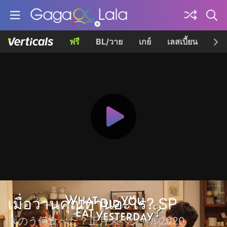
ฟรี
BL/วาย
เกย์
เลสเบี้ยน
เควี
เมื่อวานคุณทานอะไร? SP
きのう何食べた？正月スペシャル2020