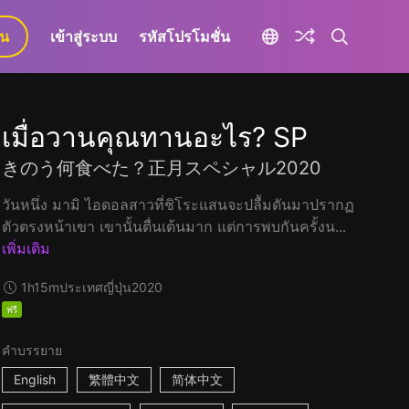
ยน
เข้าสู่ระบบ
รหัสโปรโมชั่น
เมื่อวานคุณทานอะไร? SP
きのう何食べた？正月スペシャル2020
วันหนึ่ง มามิ ไอดอลสาวที่ชิโระแสนจะปลื้มดันมาปรากฏ
ตัวตรงหน้าเขา เขานั้นตื่นเต้นมาก แต่การพบกันครั้งน...
เพิ่มเติม
1h15m
ประเทศญี่ปุ่น
2020
ฟรี
คำบรรยาย
English
繁體中文
简体中文