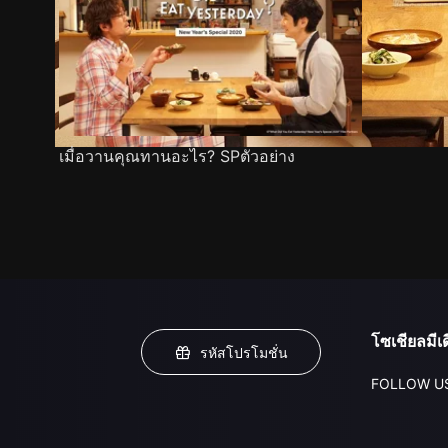
เมื่อวานคุณทานอะไร? SPตัวอย่าง
โซเชียลมีเด
รหัสโปรโมชั่น
FOLLOW U