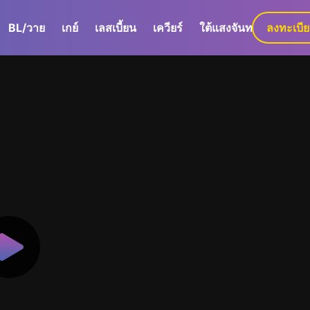
BL/วาย
เกย์
เลสเบี้ยน
เควียร์
ใต้แสงจันทร์
ลงทะเบี
GaLa+