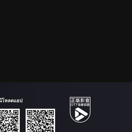
น์โหลดแอป