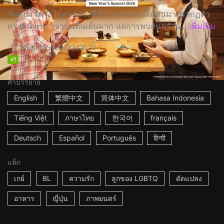
วันหนึ่ง มามิ ไอดอลสาวที่ชิโระแสนจะปลื้มดันมาปรากฏตัว
ตรงหน้าเขา เขานั้นตื่นเต้นมาก แต่การพบกันครั้งน...
เพิ่มเติม
1h15m
ประเทศญี่ปุ่น
2020
ฟรี
คำบรรยาย
English
繁體中文
简体中文
Bahasa Indonesia
Tiếng Việt
ภาษาไทย
한국어
français
Deutsch
Español
Português
हिन्दी
แท็ก
เกย์
BL
ความรัก
ลูกของ LGBTQ
ดัดแปลง
อาหาร
ญี่ปุ่น
ภาพยนตร์