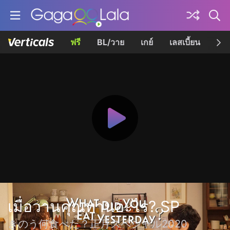
ฟรี
BL/วาย
เกย์
เลสเบี้ยน
เควี
เมื่อวานคุณทานอะไร? SP
きのう何食べた？正月スペシャル2020