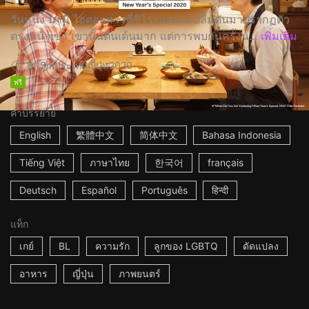
วันหนึ่ง มามิ ไอดอลสาวที่ชิโระแสนจะปลื้มดันมาปรากฏตัว
ตรงหน้าเขา เขานั้นตื่นเต้นมาก แต่การพบกันครั้งน...
เพิ่มเติม
1h15m
ประเทศญี่ปุ่น
2020
ฟรี
คำบรรยาย
English
繁體中文
简体中文
Bahasa Indonesia
Tiếng Việt
ภาษาไทย
한국어
français
Deutsch
Español
Português
हिन्दी
แท็ก
เกย์
BL
ความรัก
ลูกของ LGBTQ
ดัดแปลง
อาหาร
ญี่ปุ่น
ภาพยนตร์