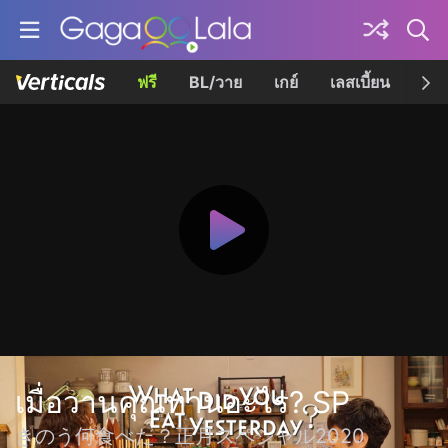
ฟรี
BL/วาย
เกย์
เลสเบี้ยน
เควี
เมื่อวานคุณทานอะไร? SP
きのう何食べた？正月スペシャル2020