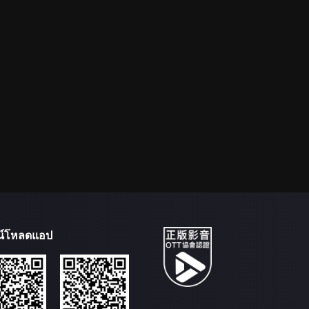
น์โหลดแอป