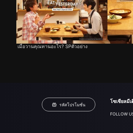
เมื่อวานคุณทานอะไร? SPตัวอย่าง
โซเชียลมีเด
รหัสโปรโมชั่น
FOLLOW U