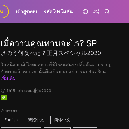
ยน
เข้าสู่ระบบ
รหัสโปรโมชั่น
เมื่อวานคุณทานอะไร? SP
きのう何食べた？正月スペシャル2020
วันหนึ่ง มามิ ไอดอลสาวที่ชิโระแสนจะปลื้มดันมาปรากฏ
ตัวตรงหน้าเขา เขานั้นตื่นเต้นมาก แต่การพบกันครั้งน...
เพิ่มเติม
1h15m
ประเทศญี่ปุ่น
2020
ฟรี
คำบรรยาย
English
繁體中文
简体中文