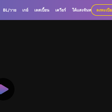
BL/วาย
เกย์
เลสเบี้ยน
เควียร์
ใต้แสงจันทร์
ลงทะเบี
GaLa+