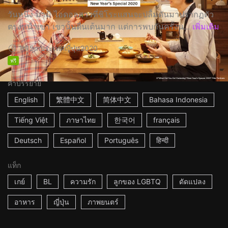
วันหนึ่ง มามิ ไอดอลสาวที่ชิโระแสนจะปลื้มดันมาปรากฏตัว
ตรงหน้าเขา เขานั้นตื่นเต้นมาก แต่การพบกันครั้งน...
เพิ่มเติม
1h15m
ประเทศญี่ปุ่น
2020
ฟรี
คำบรรยาย
English
繁體中文
简体中文
Bahasa Indonesia
Tiếng Việt
ภาษาไทย
한국어
français
Deutsch
Español
Português
हिन्दी
แท็ก
เกย์
BL
ความรัก
ลูกของ LGBTQ
ดัดแปลง
อาหาร
ญี่ปุ่น
ภาพยนตร์