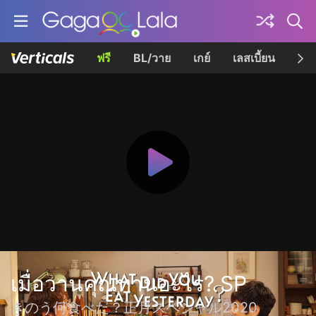
ฟรี
BL/วาย
เกย์
เลสเบี้ยน
เควี
เมื่อวานคุณทานอะไร? SP
きのう何食べた？正月スペシャル2020