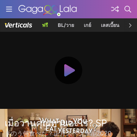
ฟรี
BL/วาย
เกย์
เลสเบี้ยน
เควี
เมื่อวานคุณทานอะไร? SP
きのう何食べた？正月スペシャル2020