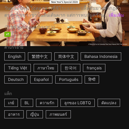
วันหนึ่ง มามิ ไอดอลสาวที่ชิโระแสนจะปลื้มดันมาปรากฏตัว
ตรงหน้าเขา เขานั้นตื่นเต้นมาก แต่การพบกันครั้งน...
เพิ่มเติม
1h15m
ประเทศญี่ปุ่น
2020
ฟรี
คำบรรยาย
English
繁體中文
简体中文
Bahasa Indonesia
Tiếng Việt
ภาษาไทย
한국어
français
Deutsch
Español
Português
हिन्दी
แท็ก
เกย์
BL
ความรัก
ลูกของ LGBTQ
ดัดแปลง
อาหาร
ญี่ปุ่น
ภาพยนตร์