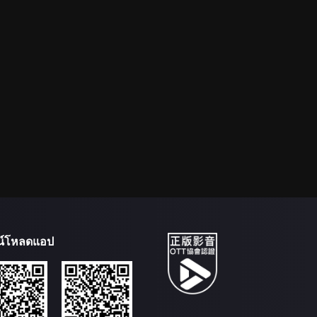
น์โหลดแอป