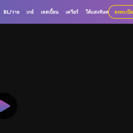
BL/วาย
เกย์
เลสเบี้ยน
เควียร์
ใต้แสงจันทร์
ลงทะเบี
GaLa+