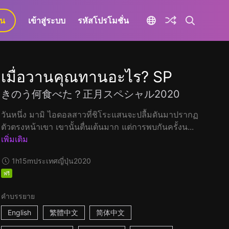
ยน
เข้าสู่ระบบ
รหัสโปรโมชั่น
เมื่อวานคุณทานอะไร? SP
きのう何食べた？正月スペシャル2020
วันหนึ่ง มามิ ไอดอลสาวที่ชิโระแสนจะปลื้มดันมาปรากฏ
ตัวตรงหน้าเขา เขานั้นตื่นเต้นมาก แต่การพบกันครั้งน...
เพิ่มเติม
1h15m
ประเทศญี่ปุ่น
2020
ฟรี
คำบรรยาย
English
繁體中文
简体中文