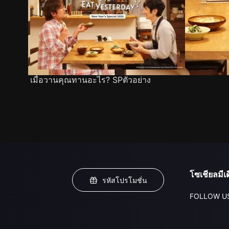
เมื่อวานคุณทานอะไร? SPตัวอย่าง
โซเชียลมีเด
รหัสโปรโมชั่น
FOLLOW U