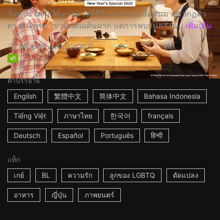
วันหนึ่ง มามิ ไอดอลสาวที่ชิโระแสนจะปลื้มดันมาปรากฏตัว
ตรงหน้าเขา เขานั้นตื่นเต้นมาก แต่การพบกันครั้งน...
เพิ่มเติม
1h15m
ประเทศญี่ปุ่น
2020
ฟรี
คำบรรยาย
English
繁體中文
简体中文
Bahasa Indonesia
Tiếng Việt
ภาษาไทย
한국어
français
Deutsch
Español
Português
हिन्दी
แท็ก
เกย์
BL
ความรัก
ลูกของ LGBTQ
ดัดแปลง
อาหาร
ญี่ปุ่น
ภาพยนตร์