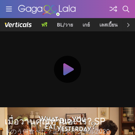
ฟรี
BL/วาย
เกย์
เลสเบี้ยน
เควี
เมื่อวานคุณทานอะไร? SP
きのう何食べた？正月スペシャル2020