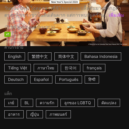
วันหนึ่ง มามิ ไอดอลสาวที่ชิโระแสนจะปลื้มดันมาปรากฏตัว
ตรงหน้าเขา เขานั้นตื่นเต้นมาก แต่การพบกันครั้งน...
เพิ่มเติม
1h15m
ประเทศญี่ปุ่น
2020
ฟรี
คำบรรยาย
English
繁體中文
简体中文
Bahasa Indonesia
Tiếng Việt
ภาษาไทย
한국어
français
Deutsch
Español
Português
हिन्दी
แท็ก
เกย์
BL
ความรัก
ลูกของ LGBTQ
ดัดแปลง
อาหาร
ญี่ปุ่น
ภาพยนตร์