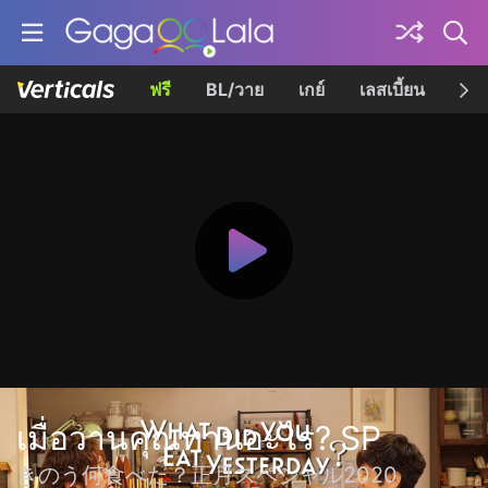
ฟรี
BL/วาย
เกย์
เลสเบี้ยน
เควี
เมื่อวานคุณทานอะไร? SP
きのう何食べた？正月スペシャル2020