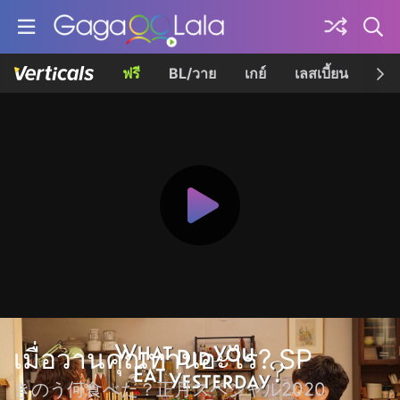
ฟรี
BL/วาย
เกย์
เลสเบี้ยน
เควี
เมื่อวานคุณทานอะไร? SP
きのう何食べた？正月スペシャル2020