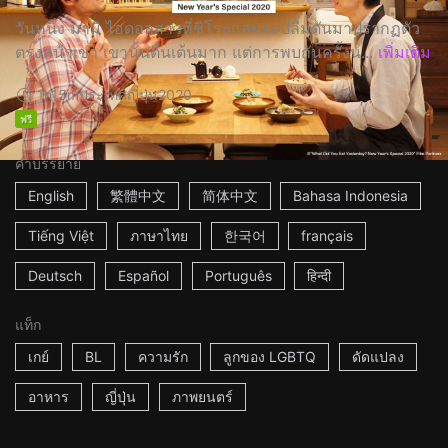
วันหนึ่ง มามิ ไอดอลสาวที่ชิโระแสนจะปลื้มดันมาปรากฏตัว
ตรงหน้าเขา เขานั้นตื่นเต้นมาก แต่การพบกันครั้งน...
เพิ่มเติม
1h15m
ประเทศญี่ปุ่น
2020
ฟรี
คำบรรยาย
English
繁體中文
简体中文
Bahasa Indonesia
Tiếng Việt
ภาษาไทย
한국어
français
Deutsch
Español
Português
हिन्दी
แท็ก
เกย์
BL
ความรัก
ลูกของ LGBTQ
ดัดแปลง
อาหาร
ญี่ปุ่น
ภาพยนตร์