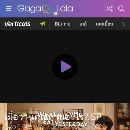
ฟรี
BL/วาย
เกย์
เลสเบี้ยน
เควี
เมื่อวานคุณทานอะไร? SP
きのう何食べた？正月スペシャル2020