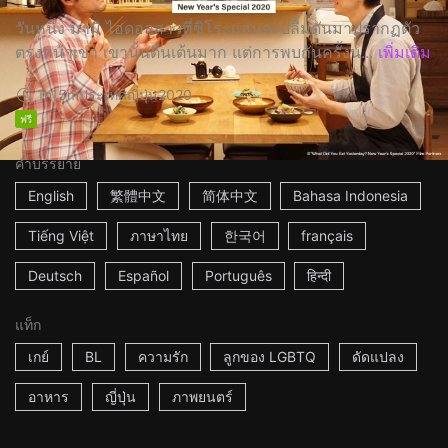
วันหนึ่ง มามิ ไอดอลสาวที่ชิโระแสนจะปลื้มดันมาปรากฏตัว
ตรงหน้าเขา เขานั้นตื่นเต้นมาก แต่การพบกันครั้งน...
เพิ่มเติม
1h15m
ประเทศญี่ปุ่น
2020
ฟรี
คำบรรยาย
English
繁體中文
简体中文
Bahasa Indonesia
Tiếng Việt
ภาษาไทย
한국어
français
Deutsch
Español
Português
हिन्दी
แท็ก
เกย์
BL
ความรัก
ลูกของ LGBTQ
ดัดแปลง
อาหาร
ญี่ปุ่น
ภาพยนตร์