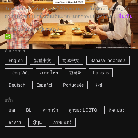
วันหนึ่ง มามิ ไอดอลสาวที่ชิโระแสนจะปลื้มดันมาปรากฏตัว
ตรงหน้าเขา เขานั้นตื่นเต้นมาก แต่การพบกันครั้งน...
เพิ่มเติม
1h15m
ประเทศญี่ปุ่น
2020
ฟรี
คำบรรยาย
English
繁體中文
简体中文
Bahasa Indonesia
Tiếng Việt
ภาษาไทย
한국어
français
Deutsch
Español
Português
हिन्दी
แท็ก
เกย์
BL
ความรัก
ลูกของ LGBTQ
ดัดแปลง
อาหาร
ญี่ปุ่น
ภาพยนตร์