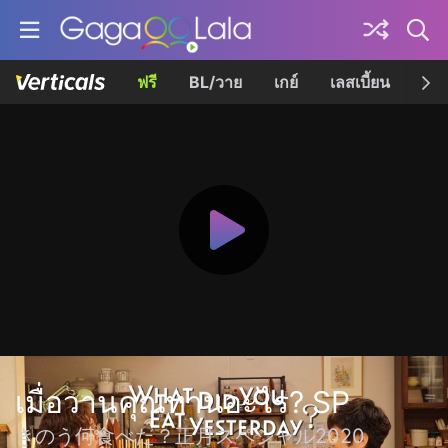
ฟรี
BL/วาย
เกย์
เลสเบี้ยน
เควี
เมื่อวานคุณทานอะไร? SP
きのう何食べた？正月スペシャル2020