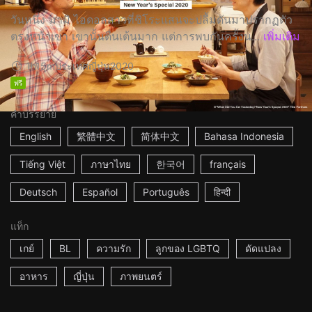
วันหนึ่ง มามิ ไอดอลสาวที่ชิโระแสนจะปลื้มดันมาปรากฏตัว
ตรงหน้าเขา เขานั้นตื่นเต้นมาก แต่การพบกันครั้งน...
เพิ่มเติม
1h15m
ประเทศญี่ปุ่น
2020
ฟรี
คำบรรยาย
English
繁體中文
简体中文
Bahasa Indonesia
Tiếng Việt
ภาษาไทย
한국어
français
Deutsch
Español
Português
हिन्दी
แท็ก
เกย์
BL
ความรัก
ลูกของ LGBTQ
ดัดแปลง
อาหาร
ญี่ปุ่น
ภาพยนตร์