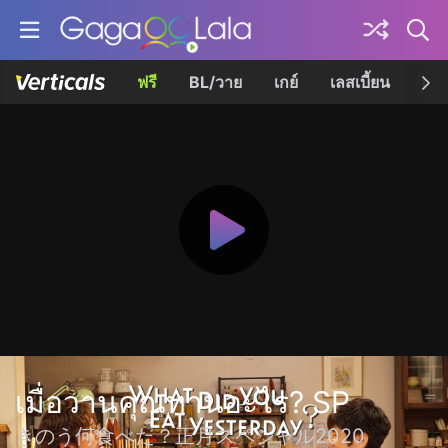
ฟรี
BL/วาย
เกย์
เลสเบี้ยน
เควี
เมื่อวานคุณทานอะไร? SP
きのう何食べた？正月スペシャル2020