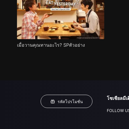
เมื่อวานคุณทานอะไร? SPตัวอย่าง
โซเชียลมีเด
รหัสโปรโมชั่น
FOLLOW U