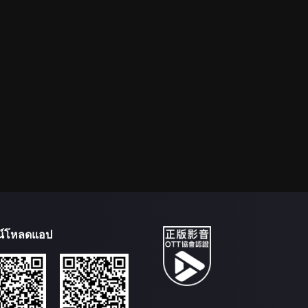
น์โหลดแอป