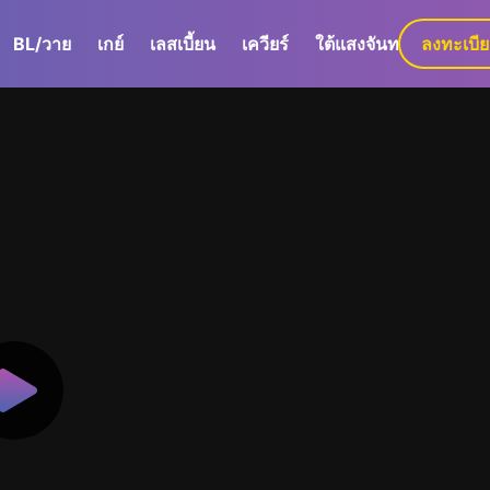
BL/วาย
เกย์
เลสเบี้ยน
เควียร์
ใต้แสงจันทร์
ลงทะเบี
GaLa+