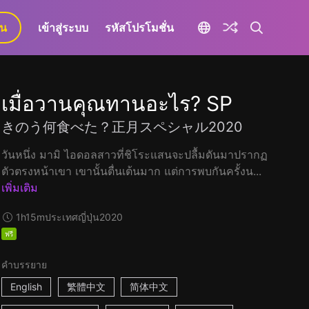
ยน
เข้าสู่ระบบ
รหัสโปรโมชั่น
เมื่อวานคุณทานอะไร? SP
きのう何食べた？正月スペシャル2020
วันหนึ่ง มามิ ไอดอลสาวที่ชิโระแสนจะปลื้มดันมาปรากฏ
ตัวตรงหน้าเขา เขานั้นตื่นเต้นมาก แต่การพบกันครั้งน...
เพิ่มเติม
1h15m
ประเทศญี่ปุ่น
2020
ฟรี
คำบรรยาย
English
繁體中文
简体中文