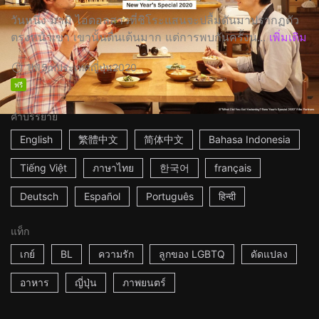
วันหนึ่ง มามิ ไอดอลสาวที่ชิโระแสนจะปลื้มดันมาปรากฏตัว
ตรงหน้าเขา เขานั้นตื่นเต้นมาก แต่การพบกันครั้งน...
เพิ่มเติม
1h15m
ประเทศญี่ปุ่น
2020
ฟรี
คำบรรยาย
English
繁體中文
简体中文
Bahasa Indonesia
Tiếng Việt
ภาษาไทย
한국어
français
Deutsch
Español
Português
हिन्दी
แท็ก
เกย์
BL
ความรัก
ลูกของ LGBTQ
ดัดแปลง
อาหาร
ญี่ปุ่น
ภาพยนตร์