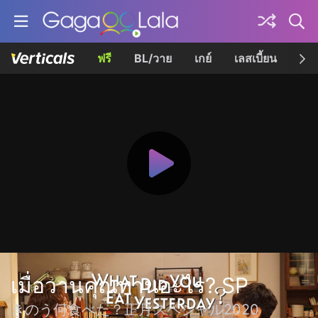
ฟรี
BL/วาย
เกย์
เลสเบี้ยน
เควี
เมื่อวานคุณทานอะไร? SP
きのう何食べた？正月スペシャル2020