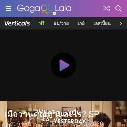
ฟรี
BL/วาย
เกย์
เลสเบี้ยน
เควี
เมื่อวานคุณทานอะไร? SP
きのう何食べた？正月スペシャル2020