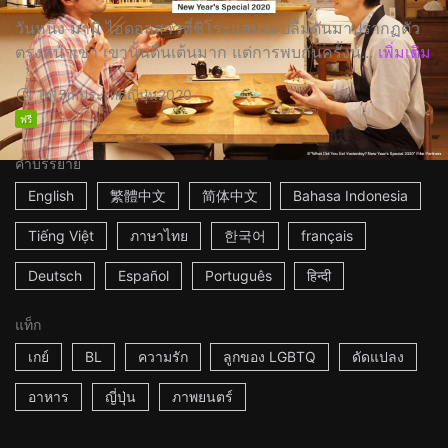
วันหนึ่ง มามิ ไอดอลสาวที่ชิโระแสนจะปลื้มดันมาปรากฏตัว
ตรงหน้าเขา เขานั้นตื่นเต้นมาก แต่การพบกันครั้งน...
เพิ่มเติม
1h15m
ประเทศญี่ปุ่น
2020
ฟรี
คำบรรยาย
English
繁體中文
简体中文
Bahasa Indonesia
Tiếng Việt
ภาษาไทย
한국어
français
Deutsch
Español
Português
हिन्दी
แท็ก
เกย์
BL
ความรัก
ลูกของ LGBTQ
ดัดแปลง
อาหาร
ญี่ปุ่น
ภาพยนตร์