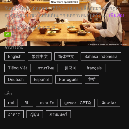
วันหนึ่ง มามิ ไอดอลสาวที่ชิโระแสนจะปลื้มดันมาปรากฏตัว
ตรงหน้าเขา เขานั้นตื่นเต้นมาก แต่การพบกันครั้งน...
เพิ่มเติม
1h15m
ประเทศญี่ปุ่น
2020
ฟรี
คำบรรยาย
English
繁體中文
简体中文
Bahasa Indonesia
Tiếng Việt
ภาษาไทย
한국어
français
Deutsch
Español
Português
हिन्दी
แท็ก
เกย์
BL
ความรัก
ลูกของ LGBTQ
ดัดแปลง
อาหาร
ญี่ปุ่น
ภาพยนตร์