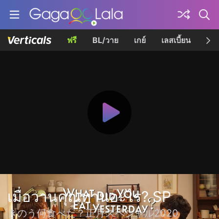
ฟรี
BL/วาย
เกย์
เลสเบี้ยน
เควี
เมื่อวานคุณทานอะไร? SP
きのう何食べた？正月スペシャル2020