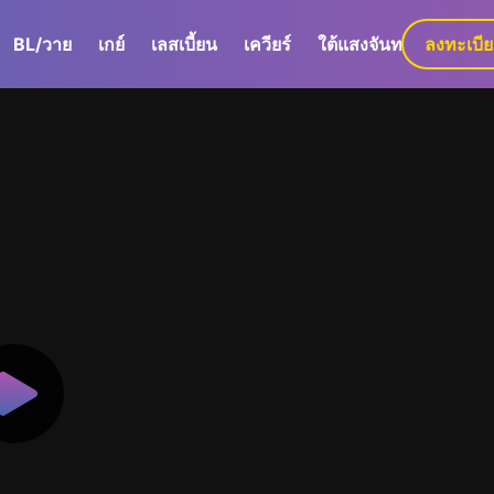
BL/วาย
เกย์
เลสเบี้ยน
เควียร์
ใต้แสงจันทร์
ลงทะเบี
GaLa+