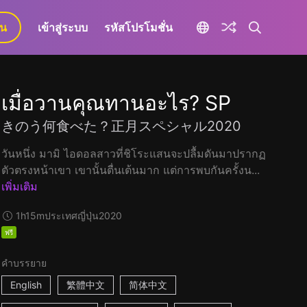
ยน
เข้าสู่ระบบ
รหัสโปรโมชั่น
เมื่อวานคุณทานอะไร? SP
きのう何食べた？正月スペシャル2020
วันหนึ่ง มามิ ไอดอลสาวที่ชิโระแสนจะปลื้มดันมาปรากฏ
ตัวตรงหน้าเขา เขานั้นตื่นเต้นมาก แต่การพบกันครั้งน...
เพิ่มเติม
1h15m
ประเทศญี่ปุ่น
2020
ฟรี
คำบรรยาย
English
繁體中文
简体中文