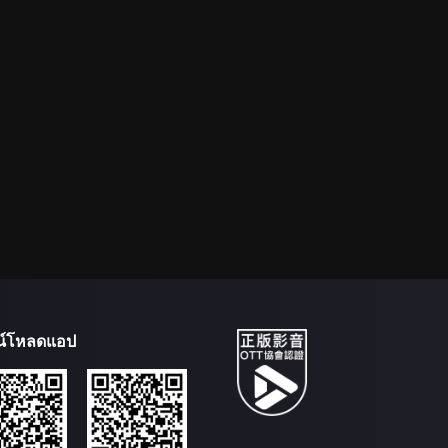
น์โหลดแอป