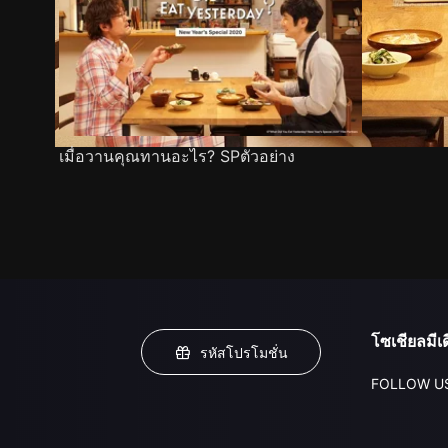
เมื่อวานคุณทานอะไร? SPตัวอย่าง
โซเชียลมีเด
รหัสโปรโมชั่น
FOLLOW U