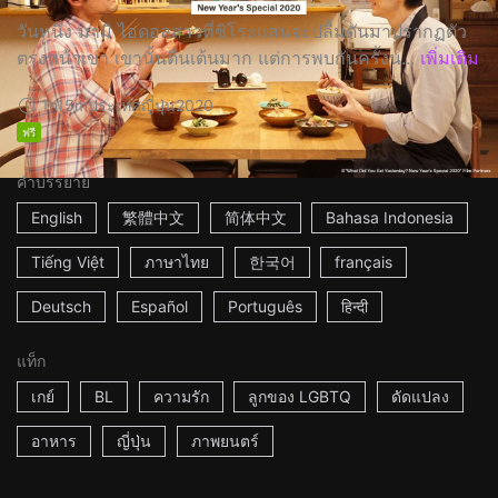
วันหนึ่ง มามิ ไอดอลสาวที่ชิโระแสนจะปลื้มดันมาปรากฏตัว
ตรงหน้าเขา เขานั้นตื่นเต้นมาก แต่การพบกันครั้งน...
เพิ่มเติม
1h15m
ประเทศญี่ปุ่น
2020
ฟรี
คำบรรยาย
English
繁體中文
简体中文
Bahasa Indonesia
Tiếng Việt
ภาษาไทย
한국어
français
Deutsch
Español
Português
हिन्दी
แท็ก
เกย์
BL
ความรัก
ลูกของ LGBTQ
ดัดแปลง
อาหาร
ญี่ปุ่น
ภาพยนตร์