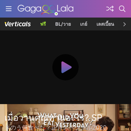
ฟรี
BL/วาย
เกย์
เลสเบี้ยน
เควี
เมื่อวานคุณทานอะไร? SP
きのう何食べた？正月スペシャル2020