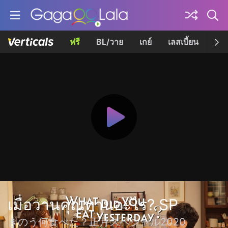
ฟรี
BL/วาย
เกย์
เลสเบี้ยน
เควี
เมื่อวานคุณทานอะไร? SP
きのう何食べた？正月スペシャル2020