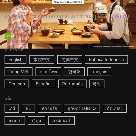
วันหนึ่ง มามิ ไอดอลสาวที่ชิโระแสนจะปลื้มดันมาปรากฏตัว
ตรงหน้าเขา เขานั้นตื่นเต้นมาก แต่การพบกันครั้งน...
เพิ่มเติม
1h15m
ประเทศญี่ปุ่น
2020
ฟรี
คำบรรยาย
English
繁體中文
简体中文
Bahasa Indonesia
Tiếng Việt
ภาษาไทย
한국어
français
Deutsch
Español
Português
हिन्दी
แท็ก
เกย์
BL
ความรัก
ลูกของ LGBTQ
ดัดแปลง
อาหาร
ญี่ปุ่น
ภาพยนตร์