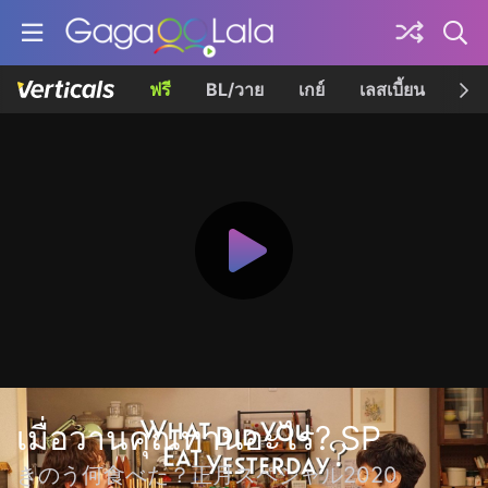
ฟรี
BL/วาย
เกย์
เลสเบี้ยน
เควี
เมื่อวานคุณทานอะไร? SP
きのう何食べた？正月スペシャル2020