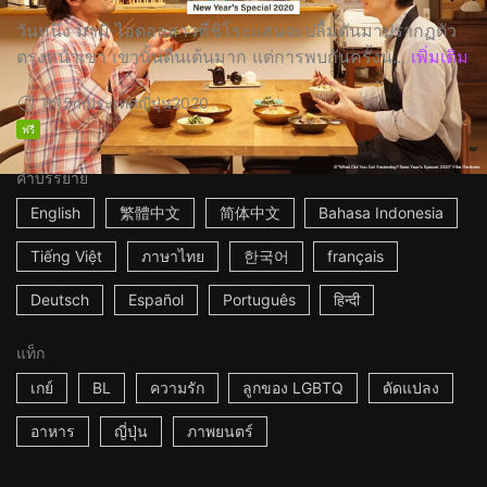
วันหนึ่ง มามิ ไอดอลสาวที่ชิโระแสนจะปลื้มดันมาปรากฏตัว
ตรงหน้าเขา เขานั้นตื่นเต้นมาก แต่การพบกันครั้งน...
เพิ่มเติม
1h15m
ประเทศญี่ปุ่น
2020
ฟรี
คำบรรยาย
English
繁體中文
简体中文
Bahasa Indonesia
Tiếng Việt
ภาษาไทย
한국어
français
Deutsch
Español
Português
हिन्दी
แท็ก
เกย์
BL
ความรัก
ลูกของ LGBTQ
ดัดแปลง
อาหาร
ญี่ปุ่น
ภาพยนตร์