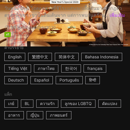
วันหนึ่ง มามิ ไอดอลสาวที่ชิโระแสนจะปลื้มดันมาปรากฏตัว
ตรงหน้าเขา เขานั้นตื่นเต้นมาก แต่การพบกันครั้งน...
เพิ่มเติม
1h15m
ประเทศญี่ปุ่น
2020
ฟรี
คำบรรยาย
English
繁體中文
简体中文
Bahasa Indonesia
Tiếng Việt
ภาษาไทย
한국어
français
Deutsch
Español
Português
हिन्दी
แท็ก
เกย์
BL
ความรัก
ลูกของ LGBTQ
ดัดแปลง
อาหาร
ญี่ปุ่น
ภาพยนตร์