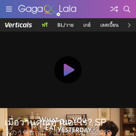
ฟรี
BL/วาย
เกย์
เลสเบี้ยน
เควี
เมื่อวานคุณทานอะไร? SP
きのう何食べた？正月スペシャル2020