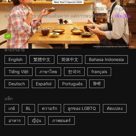
วันหนึ่ง มามิ ไอดอลสาวที่ชิโระแสนจะปลื้มดันมาปรากฏตัว
ตรงหน้าเขา เขานั้นตื่นเต้นมาก แต่การพบกันครั้งน...
เพิ่มเติม
1h15m
ประเทศญี่ปุ่น
2020
ฟรี
คำบรรยาย
English
繁體中文
简体中文
Bahasa Indonesia
Tiếng Việt
ภาษาไทย
한국어
français
Deutsch
Español
Português
हिन्दी
แท็ก
เกย์
BL
ความรัก
ลูกของ LGBTQ
ดัดแปลง
อาหาร
ญี่ปุ่น
ภาพยนตร์