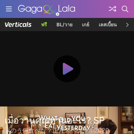
ฟรี
BL/วาย
เกย์
เลสเบี้ยน
เควี
เมื่อวานคุณทานอะไร? SP
きのう何食べた？正月スペシャル2020